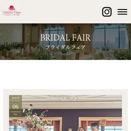
2026.09
06
Sun