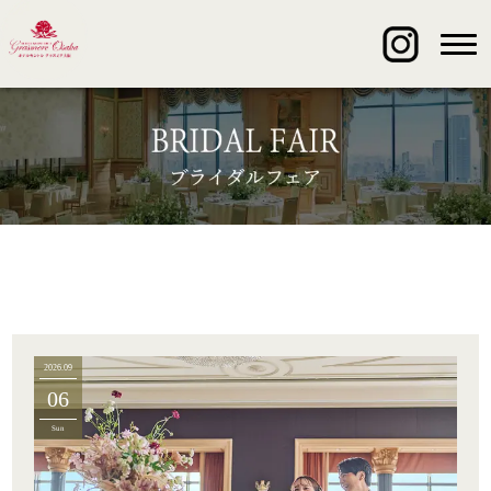
2026.09
06
Sun