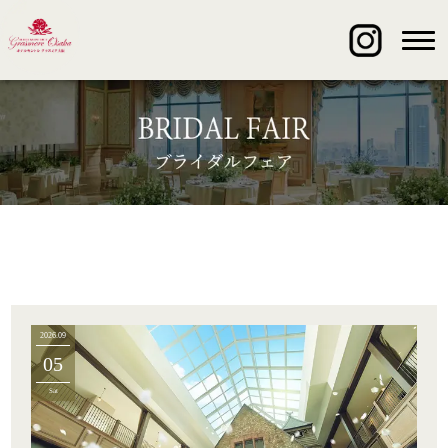
2026.09
05
Sat