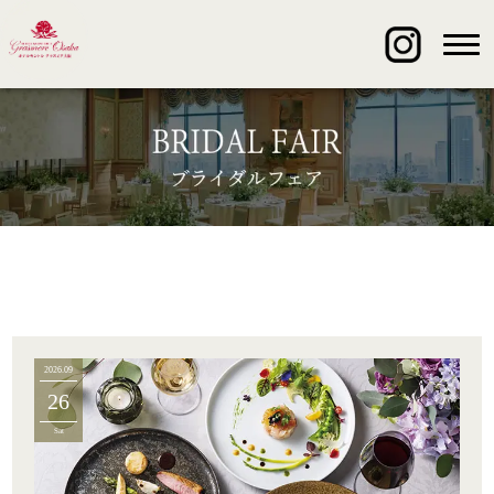
2026.09
26
Sat