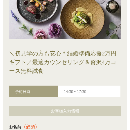
＼初見学の方も安心＊結婚準備応援2万円
ギフト／最適カウンセリング＆贅沢4万コ
ース無料試食
予約日時
14:30
~
17:30
お客様入力情報
（必須）
お名前