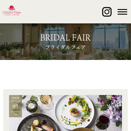
2026.09
05
Sat