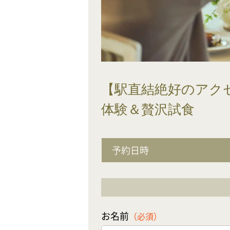
【駅直結絶好のアク
体験＆贅沢試食
予約日時
お名前
（必須）