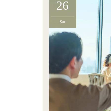
26
Sat