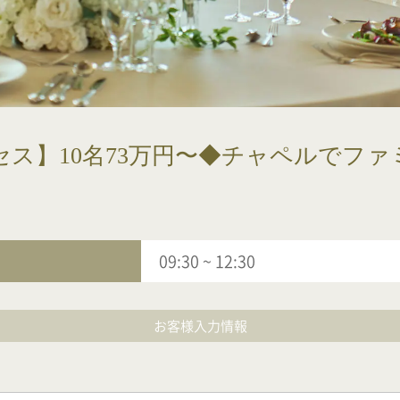
セス】10名73万円〜◆チャペルでフ
09:30
~
12:30
お客様入力情報