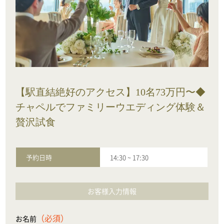
【駅直結絶好のアクセス】10名73万円〜◆
チャペルでファミリーウエディング体験＆
贅沢試食
予約日時
14:30
~
17:30
お客様入力情報
（必須）
お名前