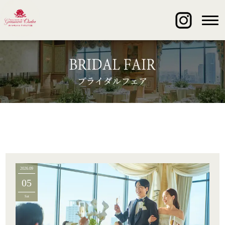
2026.09
05
Sat