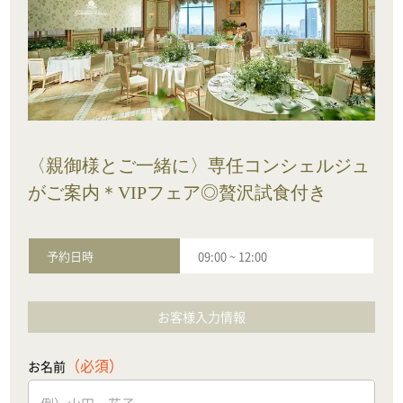
〈親御様とご一緒に〉専任コンシェルジュ
がご案内＊VIPフェア◎贅沢試食付き
予約日時
09:00
~
12:00
お客様入力情報
（必須）
お名前