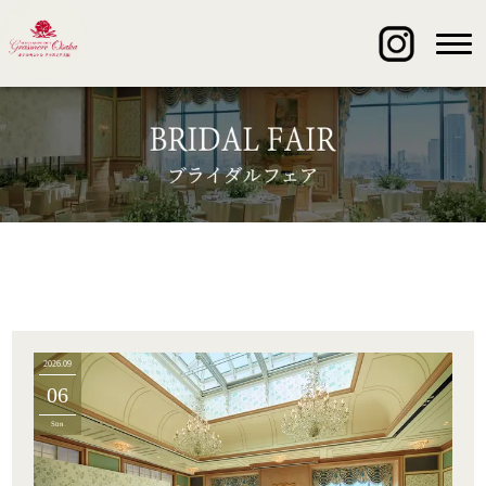
2026.09
06
Sun