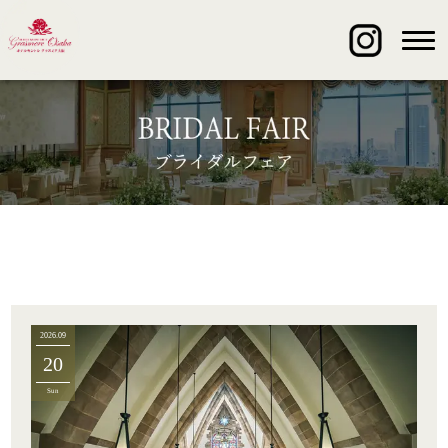
2026.09
20
Sun