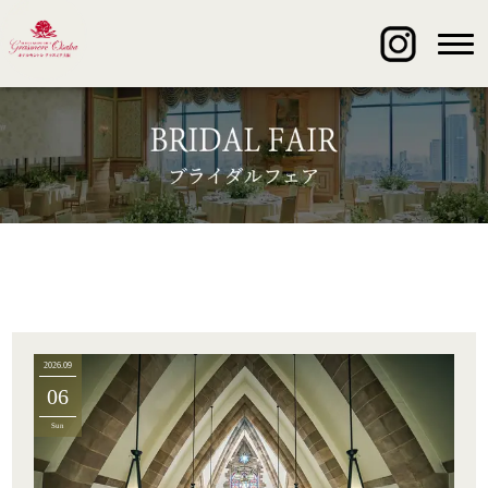
2026.09
06
Sun