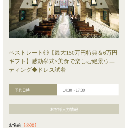
ベストレート◎【最大150万円特典＆6万円
ギフト】感動挙式×美食で楽しむ絶景ウエ
ディング◆ドレス試着
予約日時
14:30
~
17:30
お客様入力情報
（必須）
お名前