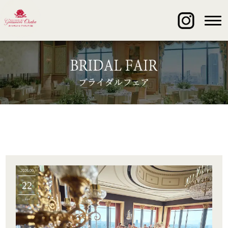
2026.09
22
Tue