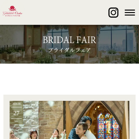
2026.09
27
Sun