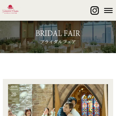
2026.09
20
Sun