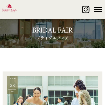
2026.09
23
Wed