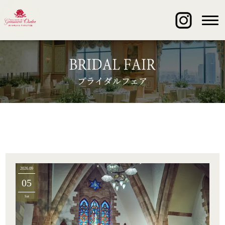
2026.09
05
Sat