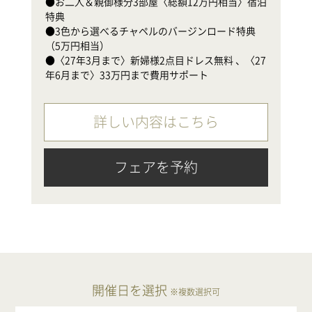
●お二人＆親御様分3部屋〈総額12万円相当〉宿泊
●
特典

（
●3色から選べるチャペルのバージンロード特典
●
（5万円相当）

年
●〈27年3月まで〉新婦様2点目ドレス無料 、〈27
年6月まで〉33万円まで費用サポート
詳しい内容はこちら
フェアを予約
開催日を選択
※複数選択可