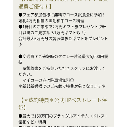
●
通費ご優待＊
】
婚
●
●フェア参加皆様に無料でコース試食会に参加！
目
婚礼4万円相当の黒毛和牛コース料理

合
●1軒目のご来館で2万円ギフト券プレゼント(2軒
♪

目以降のご見学なら1万円ギフトも！）

合計最大6万円分の贅沢体験＆ギフトをプレゼント
●
♪

待

　
●交通費＊ご来館時のタクシー片道最大5,000円優
だ
待

　
　※領収書をご持参いただきスタッフにお渡しく
ださい。

新
　マイカーの方は駐車場無料◎

＊新郎新婦様でのご来館で特典対象となります＊
【
＊成約特典＊公式HPベストレート保
証
】
●
装
●最大で150万円のブライダルアイテム（ドレス・
●
装花など）特典

家