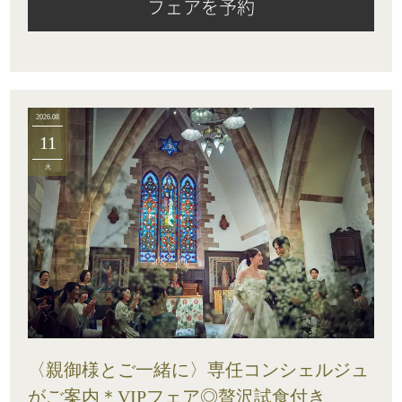
フェアを予約
2026.08
11
火
〈親御様とご一緒に〉専任コンシェルジュ
がご案内＊VIPフェア◎贅沢試食付き