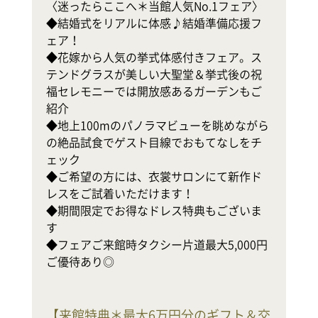
〈迷ったらここへ＊当館人気No.1フェア〉

◆結婚式をリアルに体感♪結婚準備応援フ
テ
ェア！

◆花嫁から人気の挙式体感付きフェア。ス
式
テンドグラスが美しい大聖堂＆挙式後の祝
◆
福セレモニーでは開放感あるガーデンもご
軒
紹介

幸
◆地上100mのパノラマビューを眺めながら
の絶品試食でゲスト目線でおもてなしをチ
地
ェック

ホ
◆ご希望の方には、衣裳サロンにて新作ド
レスをご試着いただけます！

で
◆期間限定でお得なドレス特典もございま
◆
す

◆フェアご来館時タクシー片道最大5,000円
ご優待あり◎
【
来館特典＊最大6万円分のギフト＆交