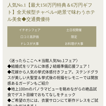
人気No.1【最大150万円特典＆6万円ギフ
ト】全天候型チャペル×絶景で味わうホテ
ル美食◆交通費優待
イチオシフェア
土日祝開催
口コミ高評価
限定
ドレスが大事
お料理が大事
〈迷ったらここへ＊当館人気No.1フェア〉

◆結婚式をリアルに体感♪結婚準備応援フェア！

◆花嫁から人気の挙式体感付きフェア。ステンドグラ
スが美しい大聖堂＆挙式後の祝福セレモニーでは開放
感あるガーデンもご紹介

◆地上100mのパノラマビューを眺めながらの絶品試
食でゲスト目線でおもてなしをチェック

◆ご希望の方には、衣裳サロンにて新作ドレスをご試
着いただけます！
