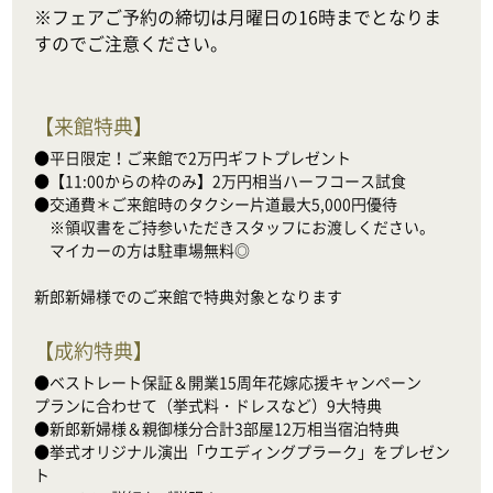
※フェアご予約の締切は月曜日の16時までとなりま
すのでご注意ください。
【
来館特典
】
●平日限定！ご来館で2万円ギフトプレゼント

●【11:00からの枠のみ】2万円相当ハーフコース試食

●交通費＊ご来館時のタクシー片道最大5,000円優待

　※領収書をご持参いただきスタッフにお渡しください。

　マイカーの方は駐車場無料◎

新郎新婦様でのご来館で特典対象となります
【
成約特典
】
●ベストレート保証＆開業15周年花嫁応援キャンペーン

プランに合わせて（挙式料・ドレスなど）9大特典

●新郎新婦様＆親御様分合計3部屋12万相当宿泊特典

●挙式オリジナル演出「ウエディングプラーク」をプレゼン
ト
