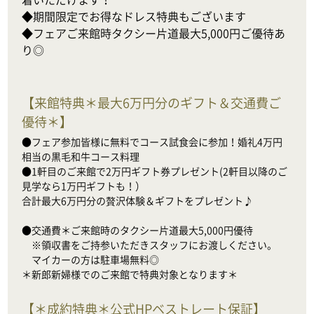
◆期間限定でお得なドレス特典もございます

◆フェアご来館時タクシー片道最大5,000円ご優待あ
り◎
【
来館特典＊最大6万円分のギフト＆交通費ご
優待＊
】
●フェア参加皆様に無料でコース試食会に参加！婚礼4万円
相当の黒毛和牛コース料理

●1軒目のご来館で2万円ギフト券プレゼント(2軒目以降のご
見学なら1万円ギフトも！）

合計最大6万円分の贅沢体験＆ギフトをプレゼント♪

●交通費＊ご来館時のタクシー片道最大5,000円優待

　※領収書をご持参いただきスタッフにお渡しください。

　マイカーの方は駐車場無料◎

＊新郎新婦様でのご来館で特典対象となります＊
【
＊成約特典＊公式HPベストレート保証
】