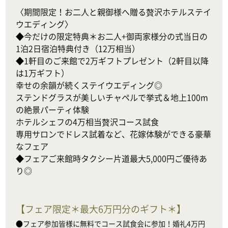
〈期間限定！お二人と親御様へ贈る贅沢ホテルステイ
ウエディング〉

◆今だけの限定特典＊お二人+御両家様分の式当日の
1泊2日宿泊特典付き（12万相当）

◆1軒目のご来館で2万ギフトプレゼント（2軒目以降
は1万ギフト）

幸せの余韻が続くステイウエディング◎

ステンドグラスが美しいチャペルで挙式＆地上100m
の絶景パーティ体験

ホテルシェフの4万相当贅沢コース試食

専用サロンでドレス試着など、花嫁体験ができる豪華
なフェア

◆フェアご来館時タクシー片道最大5,000円ご優待あ
り◎
【
フェア限定＊最大6万円分のギフト＊
】
●フェア参加皆様に無料でコース試食会に参加！婚礼4万円