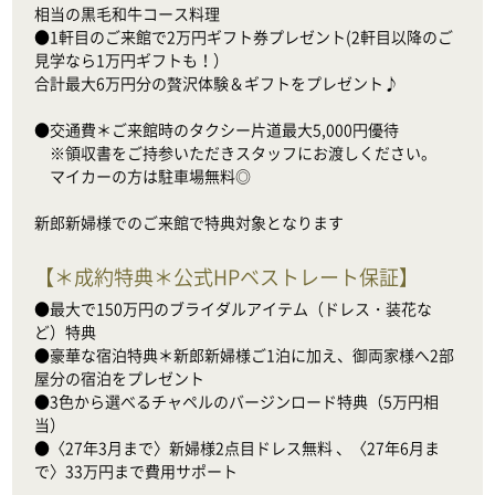
相当の黒毛和牛コース料理

●1軒目のご来館で2万円ギフト券プレゼント(2軒目以降のご
見学なら1万円ギフトも！）

合計最大6万円分の贅沢体験＆ギフトをプレゼント♪

●交通費＊ご来館時のタクシー片道最大5,000円優待

　※領収書をご持参いただきスタッフにお渡しください。

　マイカーの方は駐車場無料◎

新郎新婦様でのご来館で特典対象となります
【
＊成約特典＊公式HPベストレート保証
】
●最大で150万円のブライダルアイテム（ドレス・装花な
ど）特典

●豪華な宿泊特典＊新郎新婦様ご1泊に加え、御両家様へ2部
屋分の宿泊をプレゼント

●3色から選べるチャペルのバージンロード特典（5万円相
当）　

●〈27年3月まで〉新婦様2点目ドレス無料 、〈27年6月ま
で〉33万円まで費用サポート