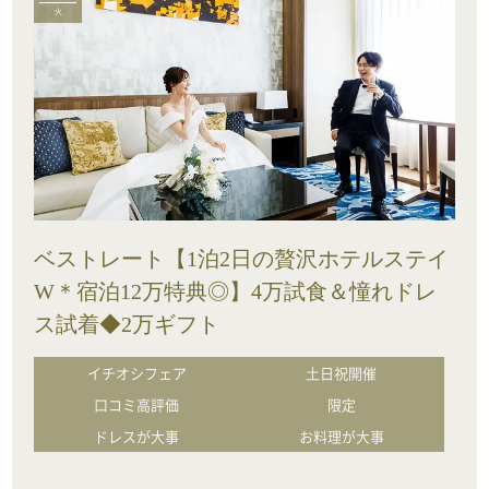
火
ベストレート【1泊2日の贅沢ホテルステイ
W＊宿泊12万特典◎】4万試食＆憧れドレ
ス試着◆2万ギフト
イチオシフェア
土日祝開催
口コミ高評価
限定
ドレスが大事
お料理が大事