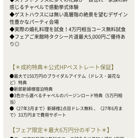
感じるチャペルで感動挙式体験

◆ゲストハウスには無い高層階の絶景を望むデザイン
性豊かなパーティ会場

◆実際の婚礼料理を試食！4万円相当コース無料試食

◆フェアご来館時タクシー片道最大5,000円ご優待あ
り◎
【
＊成約特典＊公式HPベストレート保証
】
●最大で150万円のブライダルアイテム（ドレス・装花な
ど）特典

●新郎新婦様宿泊特典

●3色から選べるチャペルのバージンロード特典（5万円相
当）

●〈27年3月まで〉新婦様2点目ドレス無料 、〈27年6月ま
で〉33万円まで費用サポート
【
フェア限定＊最大6万円分のギフト＊
】