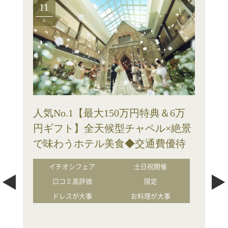
11
火
人気No.1【最大150万円特典＆6万
円ギフト】全天候型チャペル×絶景
で味わうホテル美食◆交通費優待
イチオシフェア
土日祝開催
口コミ高評価
限定
ドレスが大事
お料理が大事