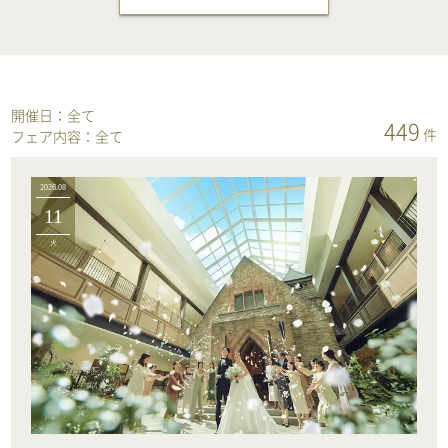
開催日：
全て
449
件
フェア内容：
全て
2026.08
11
火