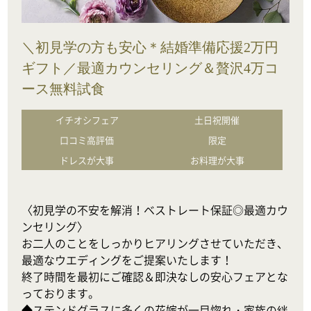
＼初見学の方も安心＊結婚準備応援2万円
ギフト／最適カウンセリング＆贅沢4万コ
ース無料試食
イチオシフェア
土日祝開催
口コミ高評価
限定
ドレスが大事
お料理が大事
〈初見学の不安を解消！ベストレート保証◎最適カウ
ンセリング〉

お二人のことをしっかりヒアリングさせていただき、
最適なウエディングをご提案いたします！

終了時間を最初にご確認＆即決なしの安心フェアとな
っております。

◆ステンドグラスに多くの花嫁が一目惚れ・家族の絆