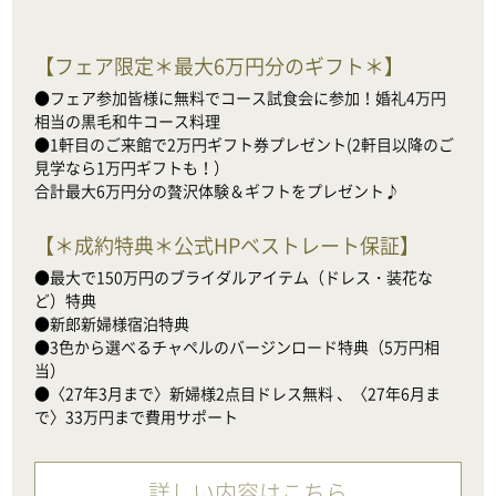
【
フェア限定＊最大6万円分のギフト＊
】
●フェア参加皆様に無料でコース試食会に参加！婚礼4万円
相当の黒毛和牛コース料理

●1軒目のご来館で2万円ギフト券プレゼント(2軒目以降のご
見学なら1万円ギフトも！）

合計最大6万円分の贅沢体験＆ギフトをプレゼント♪
【
＊成約特典＊公式HPベストレート保証
】
●最大で150万円のブライダルアイテム（ドレス・装花な
ど）特典

●新郎新婦様宿泊特典

●3色から選べるチャペルのバージンロード特典（5万円相
当）　

●〈27年3月まで〉新婦様2点目ドレス無料 、〈27年6月ま
で〉33万円まで費用サポート
詳しい内容はこちら