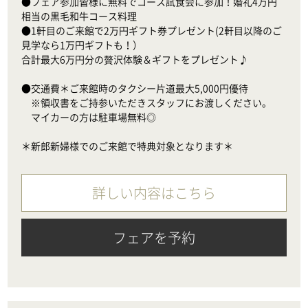
●フェア参加皆様に無料でコース試食会に参加！婚礼4万円
相当の黒毛和牛コース料理

●1軒目のご来館で2万円ギフト券プレゼント(2軒目以降のご
見学なら1万円ギフトも！）

合計最大6万円分の贅沢体験＆ギフトをプレゼント♪

●交通費＊ご来館時のタクシー片道最大5,000円優待

　※領収書をご持参いただきスタッフにお渡しください。

　マイカーの方は駐車場無料◎

＊新郎新婦様でのご来館で特典対象となります＊
詳しい内容はこちら
フェアを予約