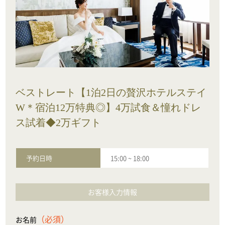
ベストレート【1泊2日の贅沢ホテルステイ
W＊宿泊12万特典◎】4万試食＆憧れドレ
ス試着◆2万ギフト
予約日時
15:00
~
18:00
お客様入力情報
（必須）
お名前