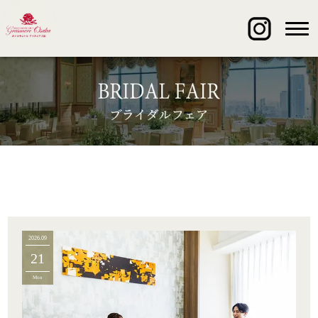
2026.09
21
Mon