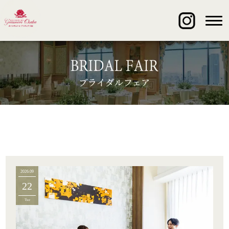
2026.09
22
Tue