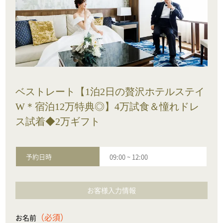
ベストレート【1泊2日の贅沢ホテルステイ
W＊宿泊12万特典◎】4万試食＆憧れドレ
ス試着◆2万ギフト
予約日時
09:00
~
12:00
お客様入力情報
（必須）
お名前