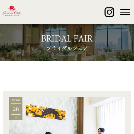
2026.09
26
Sat