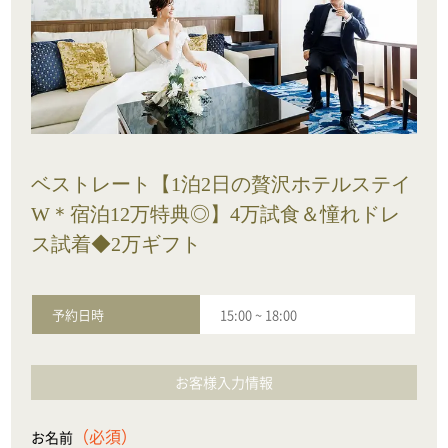
ベストレート【1泊2日の贅沢ホテルステイ
W＊宿泊12万特典◎】4万試食＆憧れドレ
ス試着◆2万ギフト
予約日時
15:00
~
18:00
お客様入力情報
（必須）
お名前