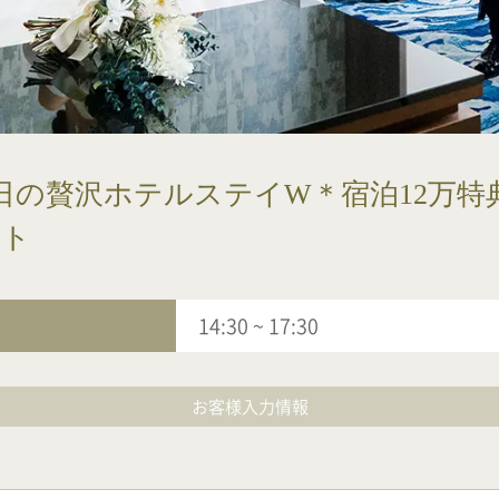
日の贅沢ホテルステイW＊宿泊12万特
フト
14:30
~
17:30
お客様入力情報