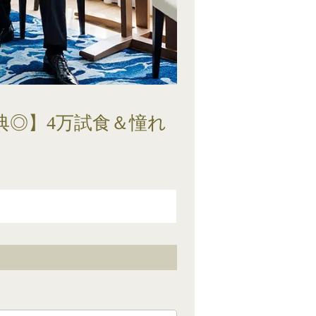
典◎】4万試食＆憧れ