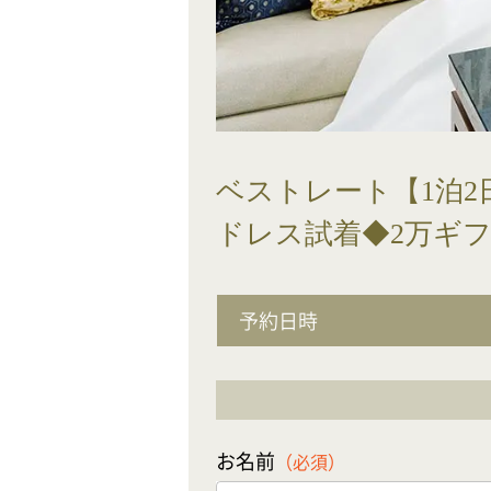
ベストレート【1泊2
ドレス試着◆2万ギ
予約日時
お名前
（必須）