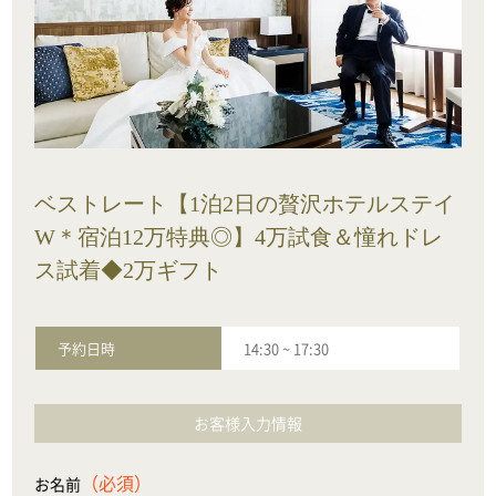
ベストレート【1泊2日の贅沢ホテルステイ
W＊宿泊12万特典◎】4万試食＆憧れドレ
ス試着◆2万ギフト
予約日時
14:30
~
17:30
お客様入力情報
（必須）
お名前