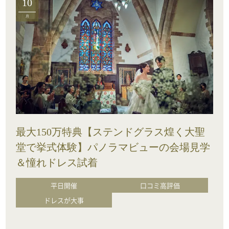
10
月
最大150万特典【ステンドグラス煌く大聖
堂で挙式体験】パノラマビューの会場見学
＆憧れドレス試着
平日開催
口コミ高評価
ドレスが大事