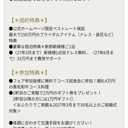
【
＊成約特典＊
】
●公式ホームページ限定ベストレート保証

最大で150万円のブライダルアイテム（ドレス・装花など）
特典

●豪華な宿泊特典＊新郎新婦様ご1泊

●〈27年3月まで〉新婦様2点目ドレス無料 、〈27年6月ま
で〉33万円まで費用サポート
【
＊参加特典＊
】
●フェア参加皆様に無料でコース試食会に参加！婚礼4万円
の黒毛和牛コース料理

●1軒目のご来館で2万円のギフト券をプレゼント！

　2軒目以降の方には1万円ギフト◎

　＜おふたりでご来館＆2027年3月まで30名以上のご結婚式
対象＞

●体調に合わせて交通手段をお選びください！
