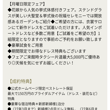
【月曜日限定フェア】

◆花嫁から人気の挙式体感付きフェア。ステンドグラ
スが美しい大聖堂＆挙式後の祝福セレモニーでは開放
感あるガーデンもご紹介◆ご希望の方には、衣裳サロ
ンにて新作ドレスをご試着いただけます。人気インポ
ートドレスなど多数ご用意【ご試着をご希望の方】1
組限定となりますので事前のご予約をお願い致します
◆豪華試食をご用意

◆期間限定でお得なドレス特典もございます

◆フェアご来館時タクシー片道最大5,000円ご優待あ
り◎天候を気にせずお越しください！
【
成約特典
】
●公式ホームページ限定ベストレート保証

最大で150万円のブライダルアイテム（ドレス・装花など）
特典

●豪華な宿泊特典＊新郎新婦様1泊分

●〈27年3月まで〉新婦様2点目ドレス無料 、〈27年6月ま