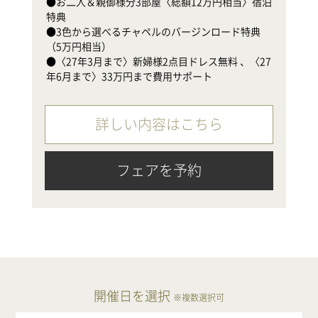
●お二人＆親御様分3部屋〈総額12万円相当〉宿泊
●
特典

（
●3色から選べるチャペルのバージンロード特典
●
（5万円相当）

年
●〈27年3月まで〉新婦様2点目ドレス無料 、〈27
年6月まで〉33万円まで費用サポート
詳しい内容はこちら
フェアを予約
開催日を選択
※複数選択可