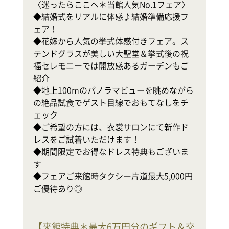
〈迷ったらここへ＊当館人気No.1フェア〉

◆結婚式をリアルに体感♪結婚準備応援フ
テ
ェア！

◆花嫁から人気の挙式体感付きフェア。ス
式
テンドグラスが美しい大聖堂＆挙式後の祝
◆
福セレモニーでは開放感あるガーデンもご
軒
紹介

幸
◆地上100mのパノラマビューを眺めながら
の絶品試食でゲスト目線でおもてなしをチ
地
ェック

ホ
◆ご希望の方には、衣裳サロンにて新作ド
レスをご試着いただけます！

で
◆期間限定でお得なドレス特典もございま
◆
す

◆フェアご来館時タクシー片道最大5,000円
ご優待あり◎
【
来館特典＊最大6万円分のギフト＆交