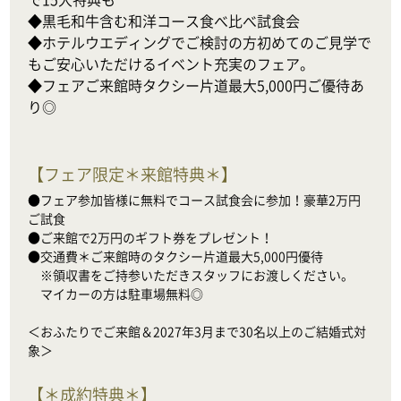
◆黒毛和牛含む和洋コース食べ比べ試食会

◆ホテルウエディングでご検討の方初めてのご見学で
もご安心いただけるイベント充実のフェア。

◆フェアご来館時タクシー片道最大5,000円ご優待あ
り◎
【
フェア限定＊来館特典＊
】
●フェア参加皆様に無料でコース試食会に参加！豪華2万円
ご試食

●ご来館で2万円のギフト券をプレゼント！

●交通費＊ご来館時のタクシー片道最大5,000円優待

　※領収書をご持参いただきスタッフにお渡しください。

　マイカーの方は駐車場無料◎

＜おふたりでご来館＆2027年3月まで30名以上のご結婚式対
象＞
【
＊成約特典＊
】