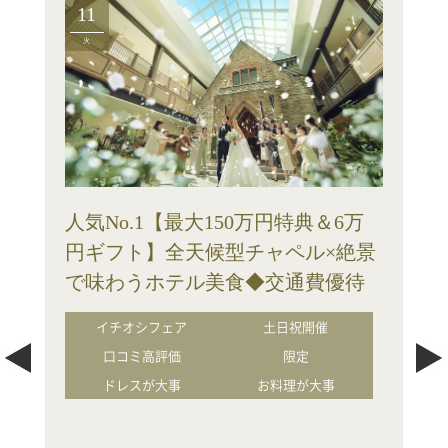
11
火
人気No.1【最大150万円特典＆6万
円ギフト】全天候型チャペル×絶景
で味わうホテル美食◆交通費優待
イチオシフェア
土日祝開催
口コミ高評価
限定
ドレスが大事
お料理が大事