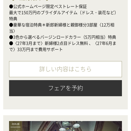
●公式ホームページ限定ベストレート保証

最大で150万円のブライダルアイテム（ドレス・装花など）
特典

●豪華な宿泊特典＊新郎新婦様と親御様分3部屋〈12万相
当〉

●3色から選べるバージンロードカラー（5万円相当）特典

●〈27年3月まで〉新婦様2点目ドレス無料 、〈27年6月ま
で〉33万円まで費用サポート
詳しい内容はこちら
フェアを予約
2026.08