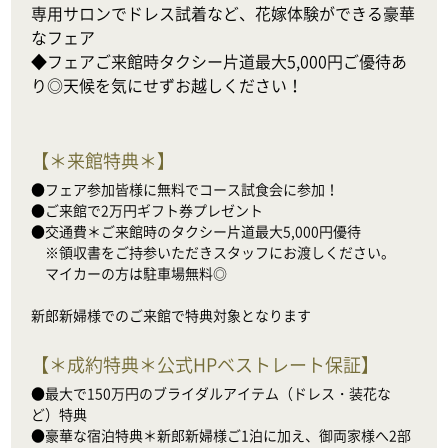
専用サロンでドレス試着など、花嫁体験ができる豪華
なフェア

◆フェアご来館時タクシー片道最大5,000円ご優待あ
り◎天候を気にせずお越しください！
【
＊来館特典＊
】
●フェア参加皆様に無料でコース試食会に参加！

●ご来館で2万円ギフト券プレゼント

●交通費＊ご来館時のタクシー片道最大5,000円優待

　※領収書をご持参いただきスタッフにお渡しください。

　マイカーの方は駐車場無料◎

新郎新婦様でのご来館で特典対象となります
【
＊成約特典＊公式HPベストレート保証
】
●最大で150万円のブライダルアイテム（ドレス・装花な
ど）特典

●豪華な宿泊特典＊新郎新婦様ご1泊に加え、御両家様へ2部