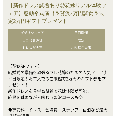
【新作ドレス試着あり◎花嫁リアル体験フ
ェア】感動挙式演出＆贅沢2万円試食＆限
定2万円ギフトプレゼント
イチオシフェア
平日開催
口コミ高評価
限定
ドレスが大事
お料理が大事
【花嫁SPフェア】

結婚式の準備を頑張るプレ花嫁のための人気フェア♪

平日限定！お二人でのご来館で2万円のギフト券をプ
レゼント！

新作ドレスを見学＆試着で花嫁体験が可能！

絶景を眺めながら味わう贅沢コースも◎

◆挙式料・ドレス・会場費・スナップ・宿泊など最大
で15大特典も
