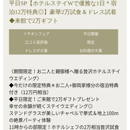
平日SP【ホテルステイWで優雅な1日＊宿
泊12万特典◎】豪華2万試食＆ドレス試着
◆来館で2万ギフト
イチオシフェア
平日開催
口コミ高評価
限定
ドレスが大事
お料理が大事
〈期間限定！お二人と親御様へ贈る贅沢ホテルステイ
ウエディング〉

◆今だけの限定特典＊お二人+御両家様分の宿泊特典
付き（12万円相当）

◆平日限定！ご来館で2万ギフトプレゼント

幸せの余韻が続くステイウエディング◎

ステンドグラスが美しいチャペルで挙式＆地上100m
の絶景パーティ体験

11時からの部限定！ホテルシェフの2万相当贅沢試食
