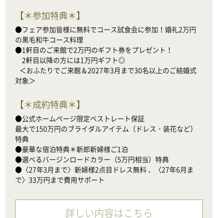
【
＊参加特典＊
】
●フェア参加皆様に無料でコース試食会に参加！婚礼2万円
の黒毛和牛コース料理

●1軒目のご来館で2万円のギフト券をプレゼント！

　2軒目以降の方には1万円ギフト◎

   ＜おふたりでご来館＆2027年3月まで30名以上のご結婚式
対象＞
【
＊成約特典＊
】
●公式ホームページ限定ベストレート保証

最大で150万円のブライダルアイテム（ドレス・装花など）
特典

●豪華な宿泊特典＊新郎新婦様ご1泊

●選べるバージンロードカラー（5万円相当）特典

●〈27年3月まで〉新婦様2点目ドレス無料 、〈27年6月ま
で〉33万円まで費用サポート
詳しい内容はこちら