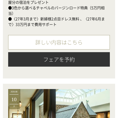
屋分の宿泊をプレゼント

●3色から選べるチャペルのバージンロード特典（5万円相
当）　

●〈27年3月まで〉新婦様2点目ドレス無料 、〈27年6月ま
で〉33万円まで費用サポート
詳しい内容はこちら
フェアを予約
2026.08
10
月