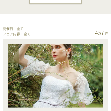
開催日：
全て
457
件
フェア内容：
全て
2026.08
10
月