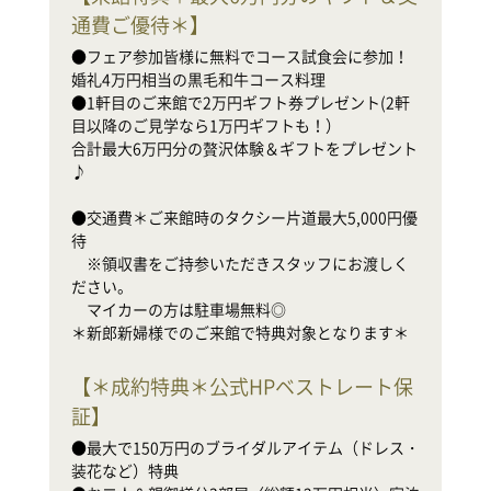
●
通費ご優待＊
】
婚
●
●フェア参加皆様に無料でコース試食会に参加！
目
婚礼4万円相当の黒毛和牛コース料理

合
●1軒目のご来館で2万円ギフト券プレゼント(2軒
♪

目以降のご見学なら1万円ギフトも！）

合計最大6万円分の贅沢体験＆ギフトをプレゼント
●
♪

待

　
●交通費＊ご来館時のタクシー片道最大5,000円優
だ
待

　
　※領収書をご持参いただきスタッフにお渡しく
ださい。

新
　マイカーの方は駐車場無料◎

＊新郎新婦様でのご来館で特典対象となります＊
【
＊成約特典＊公式HPベストレート保
証
】
●
装
●最大で150万円のブライダルアイテム（ドレス・
●
装花など）特典

家