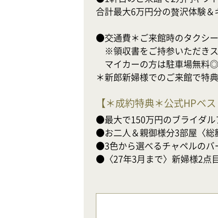
合計最大6万円分の贅沢体験＆
●交通費＊ご来館時のタクシー片道
　※領収書をご持参いただきス
　マイカーの方は駐車場無料◎
＊新郎新婦様でのご来館で特
【
＊成約特典＊公式HPベ
●最大で150万円のブライダル
●お二人＆親御様分3部屋〈総額
●3色から選べるチャペルのバ
●〈27年3月まで〉新婦様2点