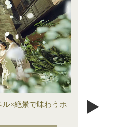
ャペル×絶景で味わうホ
ベストレー
ドレス試着