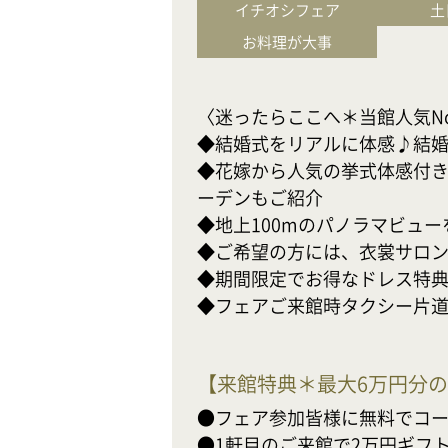
イチオシフェア
土
お料理が大事
〈迷ったらここへ＊当館人気No.
◆結婚式をリアルに体感♪結婚準
◆花嫁から人気の挙式体感付
ーデンもご紹介

◆地上100mのパノラマビュー
◆ご希望の方には、衣裳サロン
◆期間限定でお得なドレス特典も
◆フェアご来館時タクシー片道最
【
来館特典＊最大6万円分
●フェア参加皆様に無料でコー
●1軒目のご来館で2万円ギフト