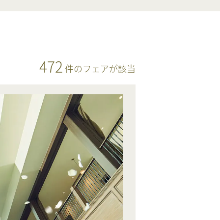
472
件
のフェアが該当