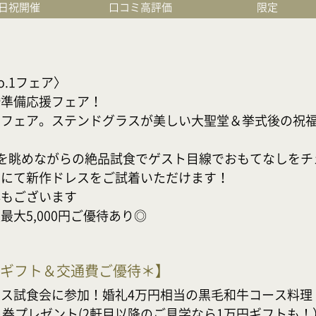
日祝開催
口コミ高評価
限定
1フェア〉

備応援フェア！

きフェア。ステンドグラスが美しい大聖堂＆挙式後の祝
を眺めながらの絶品試食でゲスト目線でおもてなしをチェ
にて新作ドレスをご試着いただけます！

ございます

大5,000円ご優待あり◎
のギフト＆交通費ご優待＊
】
ス試食会に参加！婚礼4万円相当の黒毛和牛コース料理

券プレゼント(2軒目以降のご見学なら1万円ギフトも！）