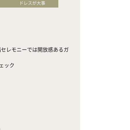
ドレスが大事
イチオシフェ
お料理が大事
〈期間限定！お二
◆今だけの限定特
福セレモニーでは開放感あるガ
◆1軒目のご来館
幸せの余韻が続く
ック

ステンドグラスが
ホテルシェフの4
専用サロンでドレ
◆フェアご来館時
【
フェア限定＊
●フェア参加皆


●1軒目のご来館