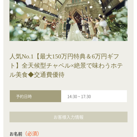
人気No.1【最大150万円特典＆6万円ギフ
ト】全天候型チャペル×絶景で味わうホテ
ル美食◆交通費優待
予約日時
14:30
~
17:30
お客様入力情報
（必須）
お名前