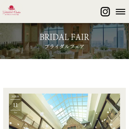
2026.08
11
Tue