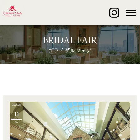
2026.08
11
Tue