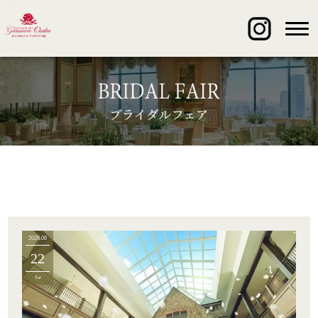
2026.08
22
Sat