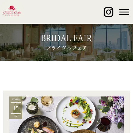
2026.08
15
Sat