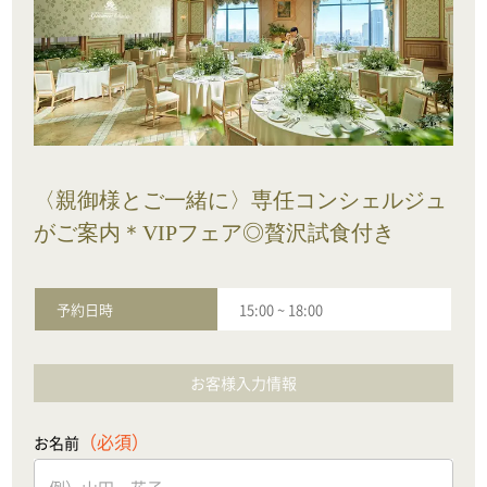
〈親御様とご一緒に〉専任コンシェルジュ
がご案内＊VIPフェア◎贅沢試食付き
予約日時
15:00
~
18:00
お客様入力情報
（必須）
お名前