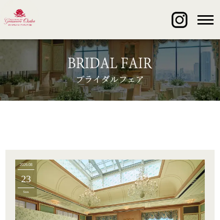
2026.08
23
Sun