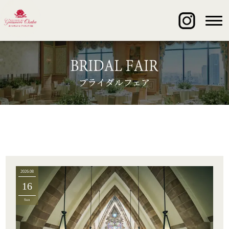
2026.08
16
Sun