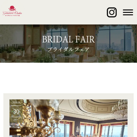
2026.08
30
Sun