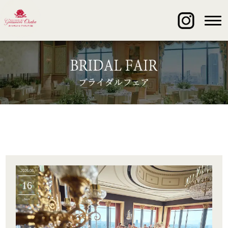
2026.08
16
Sun