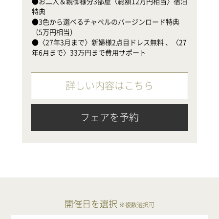
●お二人＆親御様分3部屋〈総額12万円相当〉宿泊
●
特典

（
●3色から選べるチャペルのバージンロード特典
●
（5万円相当）

年
●〈27年3月まで〉新婦様2点目ドレス無料 、〈27
年6月まで〉33万円まで費用サポート
詳しい内容はこちら
フェアを予約
開催日を選択
※複数選択可