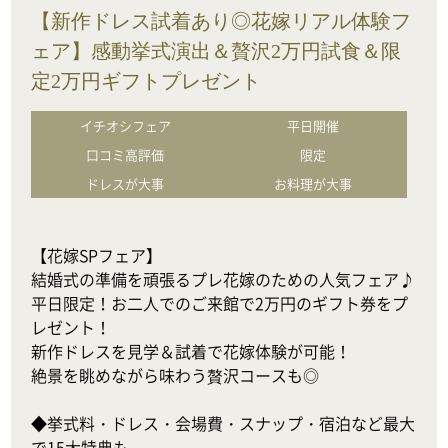
【新作ドレス試着あり◎花嫁リアル体験フ
ェア】感動挙式演出＆贅沢2万円試食＆限
定2万円ギフトプレゼント
イチオシフェア
平日開催
口コミ高評価
限定
ドレスが大事
お料理が大事
【花嫁SPフェア】

結婚式の準備を頑張るプレ花嫁のための人気フェア♪

平日限定！お二人でのご来館で2万円のギフト券をプ
レゼント！

新作ドレスを見学＆試着で花嫁体験が可能！

絶景を眺めながら味わう贅沢コースも◎

◆挙式料・ドレス・会場費・スナップ・宿泊など最大
で15大特典も
