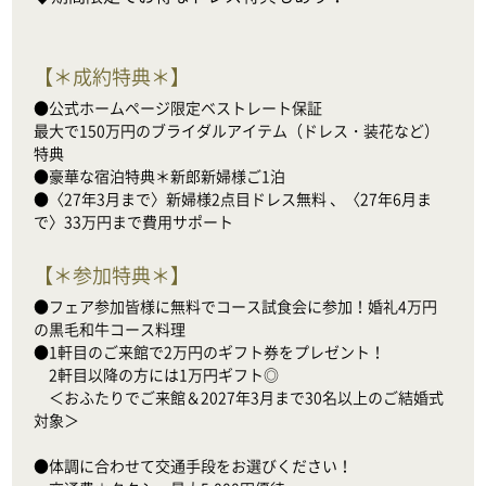
【
＊成約特典＊
】
●公式ホームページ限定ベストレート保証

最大で150万円のブライダルアイテム（ドレス・装花など）
特典

●豪華な宿泊特典＊新郎新婦様ご1泊

●〈27年3月まで〉新婦様2点目ドレス無料 、〈27年6月ま
で〉33万円まで費用サポート
【
＊参加特典＊
】
●フェア参加皆様に無料でコース試食会に参加！婚礼4万円
の黒毛和牛コース料理

●1軒目のご来館で2万円のギフト券をプレゼント！

　2軒目以降の方には1万円ギフト◎

　＜おふたりでご来館＆2027年3月まで30名以上のご結婚式
対象＞

●体調に合わせて交通手段をお選びください！
