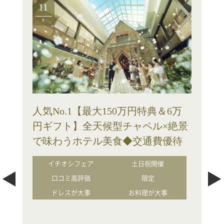
11
火
人気No.1【最大150万円特典＆6万
円ギフト】全天候型チャペル×絶景
で味わうホテル美食◆交通費優待
イチオシフェア
土日祝開催
口コミ高評価
限定
ドレスが大事
お料理が大事