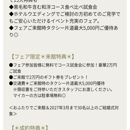
◆黒毛和牛含む和洋コース食べ比べ試食会

◆ホテルウエディングでご検討の方初めてのご見学で
もご安心いただけるイベント充実のフェア。

◆フェアご来館時タクシー片道最大5,000円ご優待あ
り◎
【
フェア限定＊来館特典＊
】
●フェア参加皆様に無料でコース試食会に参加！豪華2万円
ご試食

●ご来館で2万円のギフト券をプレゼント！

●交通費＊ご来館時のタクシー片道最大5,000円優待

　※領収書をご持参いただきスタッフにお渡しください。

　マイカーの方は駐車場無料◎

＜おふたりでご来館＆2027年3月まで30名以上のご結婚式対
象＞
【
＊成約特典＊
】