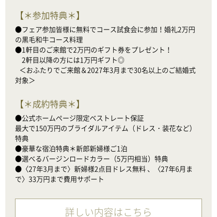
【
＊参加特典＊
】
●フェア参加皆様に無料でコース試食会に参加！婚礼2万円
の黒毛和牛コース料理

●1軒目のご来館で2万円のギフト券をプレゼント！

　2軒目以降の方には1万円ギフト◎

   ＜おふたりでご来館＆2027年3月まで30名以上のご結婚式
対象＞
【
＊成約特典＊
】
●公式ホームページ限定ベストレート保証

最大で150万円のブライダルアイテム（ドレス・装花など）
特典

●豪華な宿泊特典＊新郎新婦様ご1泊

●選べるバージンロードカラー（5万円相当）特典

●〈27年3月まで〉新婦様2点目ドレス無料 、〈27年6月ま
で〉33万円まで費用サポート
詳しい内容はこちら