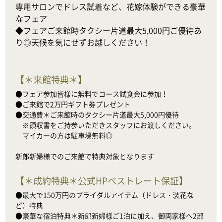
専用サロンでドレス試着など、花嫁体験ができる豪華
なフェア

◆フェアご来館時タクシー片道最大5,000円ご優待あ
り◎天候を気にせずお越しください！
【
＊来館特典＊
】
●フェア参加皆様に無料でコース試食会に参加！

●ご来館で2万円ギフト券プレゼント

●交通費＊ご来館時のタクシー片道最大5,000円優待

　※領収書をご持参いただきスタッフにお渡しください。

　マイカーの方は駐車場無料◎

新郎新婦様でのご来館で特典対象となります
【
＊成約特典＊公式HPベストレート保証
】
●最大で150万円のブライダルアイテム（ドレス・装花な
ど）特典

●豪華な宿泊特典＊新郎新婦様ご1泊に加え、御両家様へ2部