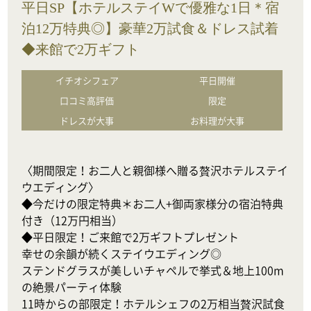
平日SP【ホテルステイWで優雅な1日＊宿
泊12万特典◎】豪華2万試食＆ドレス試着
◆来館で2万ギフト
イチオシフェア
平日開催
口コミ高評価
限定
ドレスが大事
お料理が大事
〈期間限定！お二人と親御様へ贈る贅沢ホテルステイ
ウエディング〉

◆今だけの限定特典＊お二人+御両家様分の宿泊特典
付き（12万円相当）

◆平日限定！ご来館で2万ギフトプレゼント

幸せの余韻が続くステイウエディング◎

ステンドグラスが美しいチャペルで挙式＆地上100m
の絶景パーティ体験

11時からの部限定！ホテルシェフの2万相当贅沢試食
