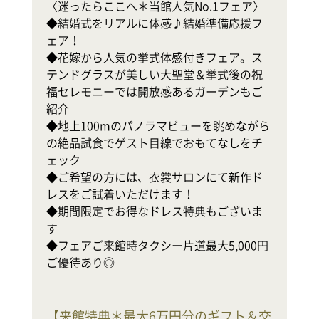
〈迷ったらここへ＊当館人気No.1フェア〉

◆結婚式をリアルに体感♪結婚準備応援フ
テ
ェア！

◆花嫁から人気の挙式体感付きフェア。ス
式
テンドグラスが美しい大聖堂＆挙式後の祝
◆
福セレモニーでは開放感あるガーデンもご
軒
紹介

幸
◆地上100mのパノラマビューを眺めながら
の絶品試食でゲスト目線でおもてなしをチ
地
ェック

ホ
◆ご希望の方には、衣裳サロンにて新作ド
レスをご試着いただけます！

で
◆期間限定でお得なドレス特典もございま
◆
す

◆フェアご来館時タクシー片道最大5,000円
ご優待あり◎
【
来館特典＊最大6万円分のギフト＆交