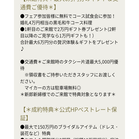
●
通費ご優待＊
】
婚
●
●フェア参加皆様に無料でコース試食会に参加！
目
婚礼4万円相当の黒毛和牛コース料理

合
●1軒目のご来館で2万円ギフト券プレゼント(2軒
♪

目以降のご見学なら1万円ギフトも！）

合計最大6万円分の贅沢体験＆ギフトをプレゼント
●
♪

待

　
●交通費＊ご来館時のタクシー片道最大5,000円優
だ
待

　
　※領収書をご持参いただきスタッフにお渡しく
ださい。

新
　マイカーの方は駐車場無料◎

＊新郎新婦様でのご来館で特典対象となります＊
【
＊成約特典＊公式HPベストレート保
証
】
●
装
●最大で150万円のブライダルアイテム（ドレス・
●
装花など）特典

家