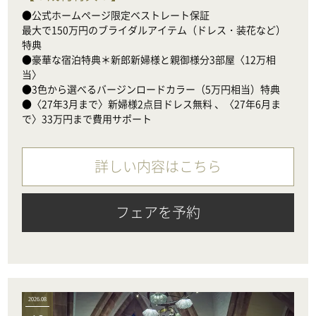
●公式ホームページ限定ベストレート保証

最大で150万円のブライダルアイテム（ドレス・装花など）
特典

●豪華な宿泊特典＊新郎新婦様と親御様分3部屋〈12万相
当〉

●3色から選べるバージンロードカラー（5万円相当）特典

●〈27年3月まで〉新婦様2点目ドレス無料 、〈27年6月ま
で〉33万円まで費用サポート
詳しい内容はこちら
フェアを予約
2026.08