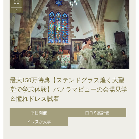
10
月
最大150万特典【ステンドグラス煌く大聖
堂で挙式体験】パノラマビューの会場見学
＆憧れドレス試着
平日開催
口コミ高評価
ドレスが大事