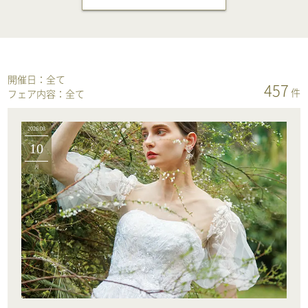
開催日：
全て
457
件
フェア内容：
全て
2026.08
10
月