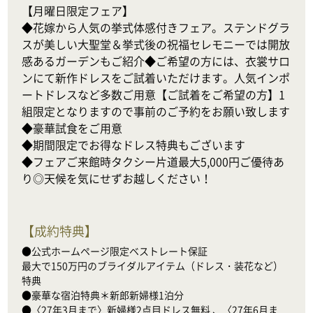
【月曜日限定フェア】

◆花嫁から人気の挙式体感付きフェア。ステンドグラ
スが美しい大聖堂＆挙式後の祝福セレモニーでは開放
感あるガーデンもご紹介◆ご希望の方には、衣裳サロ
ンにて新作ドレスをご試着いただけます。人気インポ
ートドレスなど多数ご用意【ご試着をご希望の方】1
組限定となりますので事前のご予約をお願い致します
◆豪華試食をご用意

◆期間限定でお得なドレス特典もございます

◆フェアご来館時タクシー片道最大5,000円ご優待あ
り◎天候を気にせずお越しください！
【
成約特典
】
●公式ホームページ限定ベストレート保証

最大で150万円のブライダルアイテム（ドレス・装花など）
特典

●豪華な宿泊特典＊新郎新婦様1泊分

●〈27年3月まで〉新婦様2点目ドレス無料 、〈27年6月ま