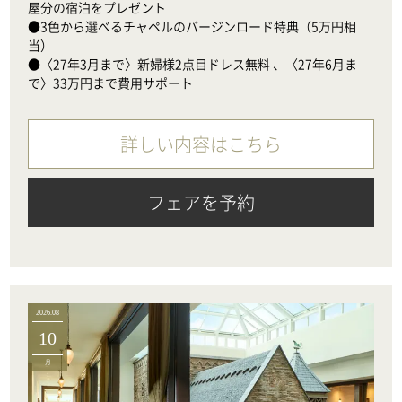
屋分の宿泊をプレゼント

●3色から選べるチャペルのバージンロード特典（5万円相
当）　

●〈27年3月まで〉新婦様2点目ドレス無料 、〈27年6月ま
で〉33万円まで費用サポート
詳しい内容はこちら
フェアを予約
2026.08
10
月