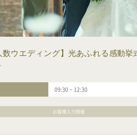
少人数ウエディング】光あふれる感動
＞
09:30
~
12:30
お客様入力情報