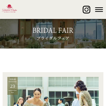
2026.08
23
Sun