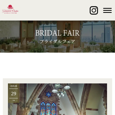
2026.08
29
Sat