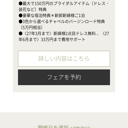
●最大で150万円のブライダルアイテム（ドレス・
●
装花など）特典

（
●豪華な宿泊特典＊新郎新婦様ご1泊

●
●3色から選べるチャペルのバージンロード特典
年
（5万円相当）　

●〈27年3月まで〉新婦様2点目ドレス無料 、〈27
年6月まで〉33万円まで費用サポート
詳しい内容はこちら
フェアを予約
開催日を選択