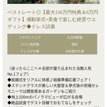
ベストレート◎【最大150万円特典＆6万円
ギフト】感動挙式×美食で楽しむ絶景ウエ
ディング◆ドレス試着
イチオシフェア
土日祝開催
口コミ高評価
限定
ドレスが大事
お料理が大事
〈迷ったらここへ＊全部が盛り込まれた当館人気
No.1フェア〉

◆結婚式をリアルに体感♪結婚準備応援フェア！

◆ステンドグラスが美しい大聖堂＆挙式後の祝福セレ
モニーでは開放感あるガーデンもご紹介

◆地上100mのパノラマビューが広がる会場

◆絶品試食でゲスト目線でおもてなしをチェック
