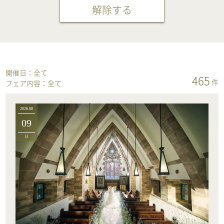
解除する
開催日：
全て
465
件
フェア内容：
全て
2026.08
09
日