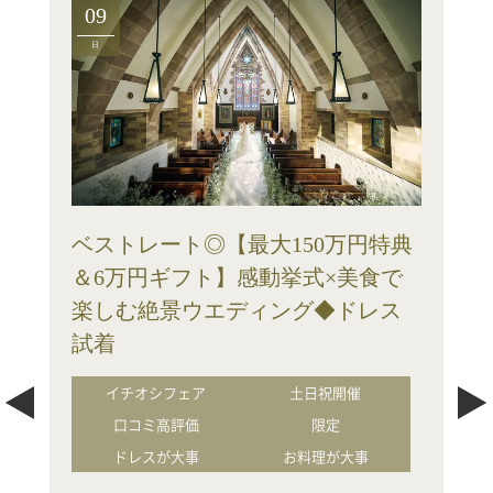
09
日
ベストレート◎【最大150万円特典
＆6万円ギフト】感動挙式×美食で
楽しむ絶景ウエディング◆ドレス
試着
イチオシフェア
土日祝開催
口コミ高評価
限定
ドレスが大事
お料理が大事