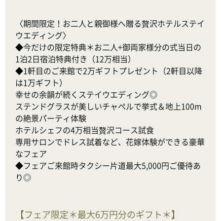
〈期間限定！お二人と親御様へ贈る贅沢ホテルステイ
ウエディング〉

◆今だけの限定特典＊お二人+御両家様分の式当日の
1泊2日宿泊特典付き（12万相当）

◆1軒目のご来館で2万ギフトプレゼント（2軒目以降
は1万ギフト）

幸せの余韻が続くステイウエディング◎

ステンドグラスが美しいチャペルで挙式＆地上100m
の絶景パーティ体験

ホテルシェフの4万相当贅沢コース試食

専用サロンでドレス試着など、花嫁体験ができる豪華
なフェア

◆フェアご来館時タクシー片道最大5,000円ご優待あ
り◎
【
フェア限定＊最大6万円分のギフト＊
】