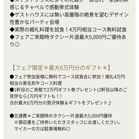
感じるチャペルで感動挙式体験

◆ゲストハウスには無い高層階の絶景を望むデザイン
性豊かなパーティ会場

◆実際の婚礼料理を試食！4万円相当コース無料試食

◆フェアご来館時タクシー片道最大5,000円ご優待あ
り◎
【
フェア限定＊最大6万円分のギフト＊
】
●フェア参加皆様に無料でコース試食会に参加！婚礼4万円
相当の黒毛和牛コース料理

●1軒目のご来館で2万円ギフト券プレゼント(2軒目以降のご
見学なら1万円ギフトも！）

合計最大6万円分の贅沢体験＆ギフトをプレゼント♪

●交通費＊ご来館時のタクシー片道最大5,000円優待

　※領収書をご持参いただきスタッフにお渡しください。

　マイカーの方は駐車場無料◎
