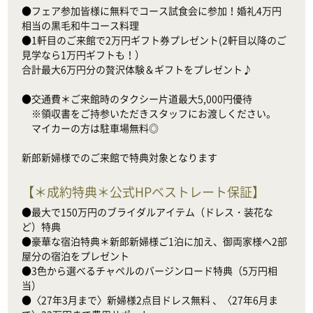
●フェア参加皆様に無料でコース試食会に参加！婚礼4万円
相当の黒毛和牛コース料理

●1軒目のご来館で2万円ギフト券プレゼント(2軒目以降のご
見学なら1万円ギフトも！）

合計最大6万円分の贅沢体験＆ギフトをプレゼント♪

●交通費＊ご来館時のタクシー片道最大5,000円優待

　※領収書をご持参いただきスタッフにお渡しください。

　マイカーの方は駐車場無料◎

新郎新婦様でのご来館で特典対象となります
【
＊成約特典＊公式HPベストレート保証
】
●最大で150万円のブライダルアイテム（ドレス・装花な
ど）特典

●豪華な宿泊特典＊新郎新婦様ご1泊に加え、御両家様へ2部
屋分の宿泊をプレゼント

●3色から選べるチャペルのバージンロード特典（5万円相
当）　

●〈27年3月まで〉新婦様2点目ドレス無料 、〈27年6月ま