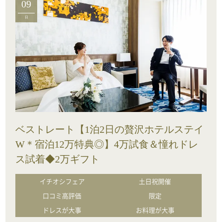
09
日
ベストレート【1泊2日の贅沢ホテルステイ
W＊宿泊12万特典◎】4万試食＆憧れドレ
ス試着◆2万ギフト
イチオシフェア
土日祝開催
口コミ高評価
限定
ドレスが大事
お料理が大事