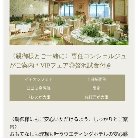
〈親御様とご一緒に〉専任コンシェルジュ
がご案内＊VIPフェア◎贅沢試食付き
イチオシフェア
土日祝開催
口コミ高評価
限定
ドレスが大事
お料理が大事
〈親御様にもご安心いただけるよう、しっかりとご案
内〉

おもてなしも理想も叶うウエディングホテルの安心感