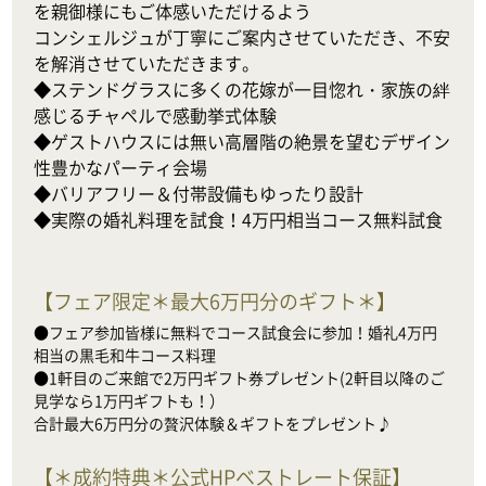
を親御様にもご体感いただけるよう

コンシェルジュが丁寧にご案内させていただき、不安
を解消させていただきます。

◆ステンドグラスに多くの花嫁が一目惚れ・家族の絆
感じるチャペルで感動挙式体験

◆ゲストハウスには無い高層階の絶景を望むデザイン
性豊かなパーティ会場

◆バリアフリー＆付帯設備もゆったり設計

◆実際の婚礼料理を試食！4万円相当コース無料試食
【
フェア限定＊最大6万円分のギフト＊
】
●フェア参加皆様に無料でコース試食会に参加！婚礼4万円
相当の黒毛和牛コース料理

●1軒目のご来館で2万円ギフト券プレゼント(2軒目以降のご
見学なら1万円ギフトも！）

合計最大6万円分の贅沢体験＆ギフトをプレゼント♪
【
＊成約特典＊公式HPベストレート保証
】