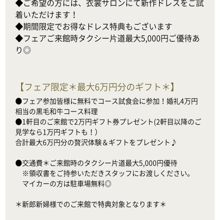
◆ご希望の方には、衣裳サロンにて新作ドレスをご試
着いただけます！

◆期間限定でお得なドレス特典もございます

◆フェアご来館時タクシー片道最大5,000円ご優待あ
り◎
【
フェア限定＊最大6万円分のギフト＊
】
●フェア参加皆様に無料でコース試食会に参加！婚礼4万円
相当の黒毛和牛コース料理

●1軒目のご来館で2万円ギフト券プレゼント(2軒目以降のご
見学なら1万円ギフトも！）

合計最大6万円分の贅沢体験＆ギフトをプレゼント♪

●交通費＊ご来館時のタクシー片道最大5,000円優待

　※領収書をご持参いただきスタッフにお渡しください。

　マイカーの方は駐車場無料◎

＊新郎新婦様でのご来館で特典対象となります＊