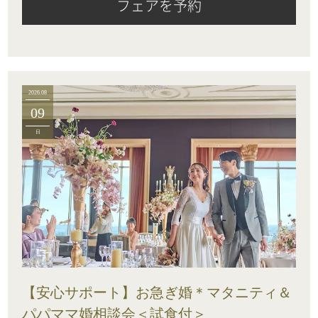
フェアを予約
2026.08
09
日
【安心サポート】お急ぎ婚＊マタニティ＆
パパママ婚相談会＜試食付＞