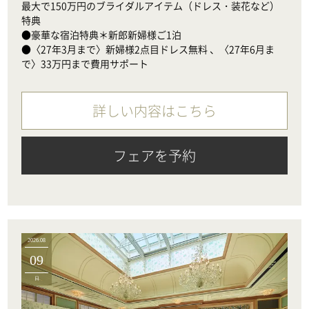
最大で150万円のブライダルアイテム（ドレス・装花など）
特典

●豪華な宿泊特典＊新郎新婦様ご1泊

●〈27年3月まで〉新婦様2点目ドレス無料 、〈27年6月ま
で〉33万円まで費用サポート
詳しい内容はこちら
フェアを予約
2026.08
09
日