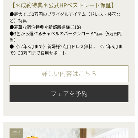
【
＊成約特典＊公式HPベストレート保証
】
●最大で150万円のブライダルアイテム（ドレス・装花な
ど）特典

●豪華な宿泊特典＊新郎新婦様ご1泊

●3色から選べるチャペルのバージンロード特典（5万円相
当）　

●〈27年3月まで〉新婦様2点目ドレス無料 、〈27年6月ま
で〉33万円まで費用サポート
詳しい内容はこちら
フェアを予約
2026.08