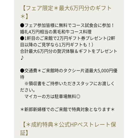
●
【
フェア限定＊最大6万円分のギフト
婚
●
＊
】
目
●フェア参加皆様に無料でコース試食会に参加！
合
婚礼4万円相当の黒毛和牛コース料理

♪

●1軒目のご来館で2万円ギフト券プレゼント(2軒
目以降のご見学なら1万円ギフトも！）

●
合計最大6万円分の贅沢体験＆ギフトをプレゼント
待

♪

　
だ
●交通費＊ご来館時のタクシー片道最大5,000円優
　
待

　※領収書をご持参いただきスタッフにお渡しく
新
ださい。

　マイカーの方は駐車場無料◎

＊新郎新婦様でのご来館で特典対象となります＊
●
【
＊成約特典＊公式HPベストレート保
装
●
証
】
家