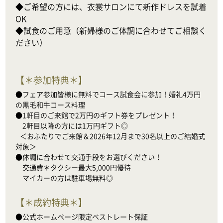
◆ご希望の方には、衣裳サロンにて新作ドレスを試着
OK

◆試食のご用意（新婦様のご体調に合わせてご相談く
ださい）
【
＊参加特典＊
】
●フェア参加皆様に無料でコース試食会に参加！婚礼4万円
の黒毛和牛コース料理

●1軒目のご来館で2万円のギフト券をプレゼント！

　2軒目以降の方には1万円ギフト◎

   ＜おふたりでご来館＆2026年12月まで30名以上のご結婚式
対象＞

●体調に合わせて交通手段をお選びください！

　交通費＊タクシー最大5,000円優待

　マイカーの方は駐車場無料◎
【
＊成約特典＊
】
●公式ホームページ限定ベストレート保証
