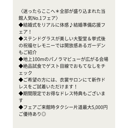
テ
〈迷ったらここへ＊全部が盛り込まれた当
館人気No.1フェア〉

式
◆結婚式をリアルに体感♪結婚準備応援フ
◆
ェア！

軒
◆ステンドグラスが美しい大聖堂＆挙式後
幸
の祝福セレモニーでは開放感あるガーデン
もご紹介

地
◆地上100mのパノラマビューが広がる会場

ホ
◆絶品試食でゲスト目線でおもてなしをチ
ェック

で
◆ご希望の方には、衣裳サロンにて新作ド
◆
レスをご試着いただけます！

◆期間限定でお得なドレス特典もございま
す

◆フェアご来館時タクシー片道最大5,000円
ご優待あり◎