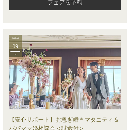
フェアを予約
2026.08
09
日
【安心サポート】お急ぎ婚＊マタニティ＆
パパママ婚相談会＜試食付＞