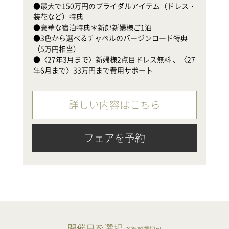
●最大で150万円のブライダルアイテム（ドレス・
●
装花など）特典

（
●豪華な宿泊特典＊新郎新婦様ご1泊

●
●3色から選べるチャペルのバージンロード特典
年
（5万円相当）　

●〈27年3月まで〉新婦様2点目ドレス無料 、〈27
年6月まで〉33万円まで費用サポート
詳しい内容はこちら
フェアを予約
開催日を選択