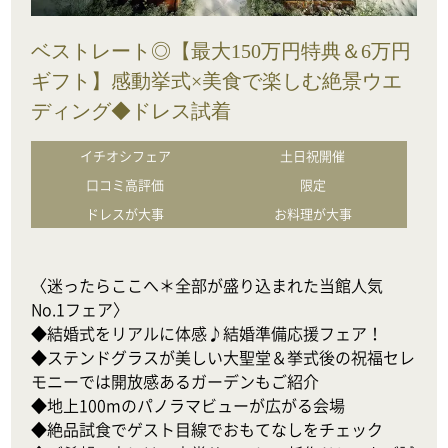
ベストレート◎【最大150万円特典＆6万円
ギフト】感動挙式×美食で楽しむ絶景ウエ
ディング◆ドレス試着
イチオシフェア
土日祝開催
口コミ高評価
限定
ドレスが大事
お料理が大事
〈迷ったらここへ＊全部が盛り込まれた当館人気
No.1フェア〉

◆結婚式をリアルに体感♪結婚準備応援フェア！

◆ステンドグラスが美しい大聖堂＆挙式後の祝福セレ
モニーでは開放感あるガーデンもご紹介

◆地上100mのパノラマビューが広がる会場

◆絶品試食でゲスト目線でおもてなしをチェック
