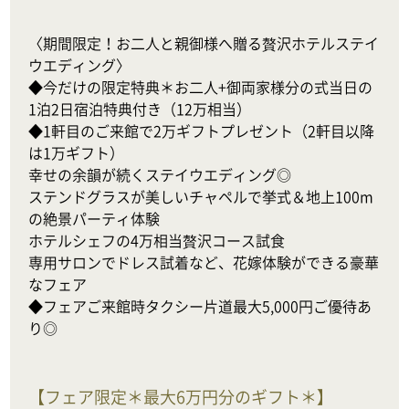
〈期間限定！お二人と親御様へ贈る贅沢ホテルステイ
ウエディング〉

◆今だけの限定特典＊お二人+御両家様分の式当日の
1泊2日宿泊特典付き（12万相当）

◆1軒目のご来館で2万ギフトプレゼント（2軒目以降
は1万ギフト）

幸せの余韻が続くステイウエディング◎

ステンドグラスが美しいチャペルで挙式＆地上100m
の絶景パーティ体験

ホテルシェフの4万相当贅沢コース試食

専用サロンでドレス試着など、花嫁体験ができる豪華
なフェア

◆フェアご来館時タクシー片道最大5,000円ご優待あ
り◎
【
フェア限定＊最大6万円分のギフト＊
】