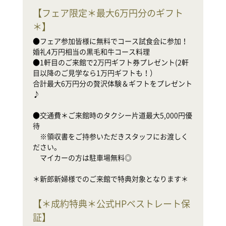
●
【
フェア限定＊最大6万円分のギフト
婚
●
＊
】
目
●フェア参加皆様に無料でコース試食会に参加！
合
婚礼4万円相当の黒毛和牛コース料理

♪

●1軒目のご来館で2万円ギフト券プレゼント(2軒
目以降のご見学なら1万円ギフトも！）

●
合計最大6万円分の贅沢体験＆ギフトをプレゼント
待

♪

　
だ
●交通費＊ご来館時のタクシー片道最大5,000円優
　
待

　※領収書をご持参いただきスタッフにお渡しく
新
ださい。

　マイカーの方は駐車場無料◎

＊新郎新婦様でのご来館で特典対象となります＊
●
【
＊成約特典＊公式HPベストレート保
装
●
証
】
家