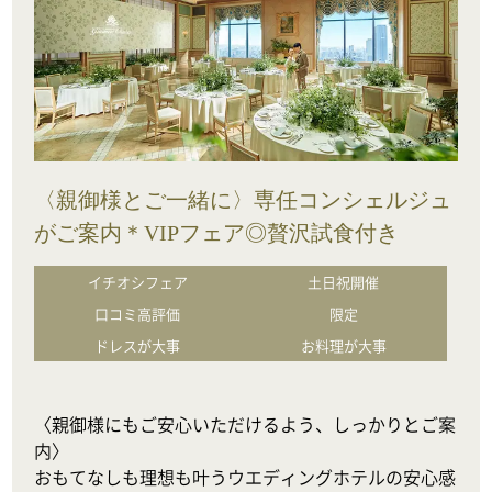
〈親御様とご一緒に〉専任コンシェルジュ
がご案内＊VIPフェア◎贅沢試食付き
イチオシフェア
土日祝開催
口コミ高評価
限定
ドレスが大事
お料理が大事
〈親御様にもご安心いただけるよう、しっかりとご案
内〉

おもてなしも理想も叶うウエディングホテルの安心感