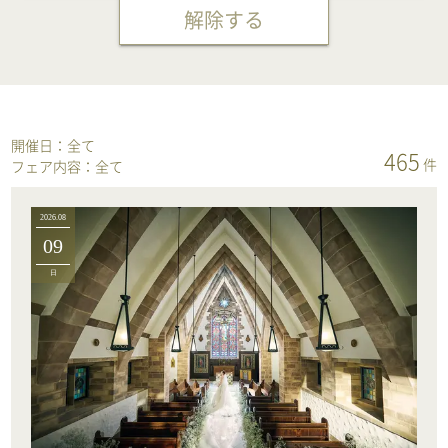
解除する
開催日：
全て
465
件
フェア内容：
全て
2026.08
09
日