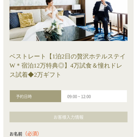
ベストレート【1泊2日の贅沢ホテルステイ
W＊宿泊12万特典◎】4万試食＆憧れドレ
ス試着◆2万ギフト
予約日時
09:00
~
12:00
お客様入力情報
（必須）
お名前