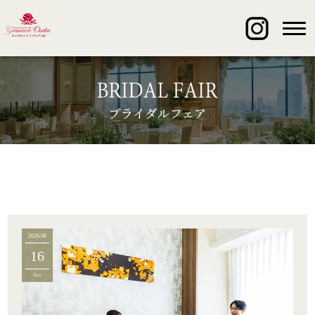
2026.08
16
Sun