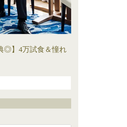
典◎】4万試食＆憧れ