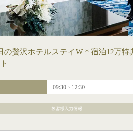
日の贅沢ホテルステイW＊宿泊12万特
フト
09:30
~
12:30
お客様入力情報