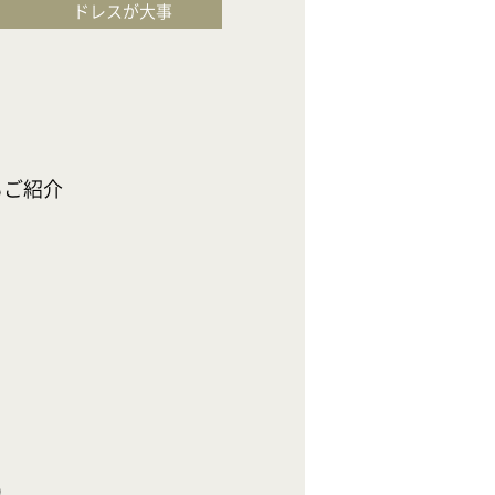
ドレスが大事
イチオシフェ
お料理が大事
〈期間限定！お二
◆今だけの限定特
紹介

◆1軒目のご来館
幸せの余韻が続く
ステンドグラスが
ホテルシェフの4
専用サロンでドレ
◆フェアご来館時
【
フェア限定＊
●フェア参加皆


●1軒目のご来館