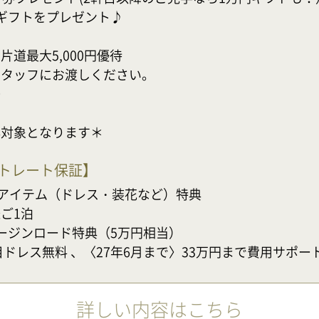
ギフトをプレゼント♪

最大5,000円優待

タッフにお渡しください。



典対象となります＊
ストレート保証
】
アイテム（ドレス・装花など）特典

1泊

ージンロード特典（5万円相当）　

目ドレス無料 、〈27年6月まで〉33万円まで費用サポー
詳しい内容はこちら