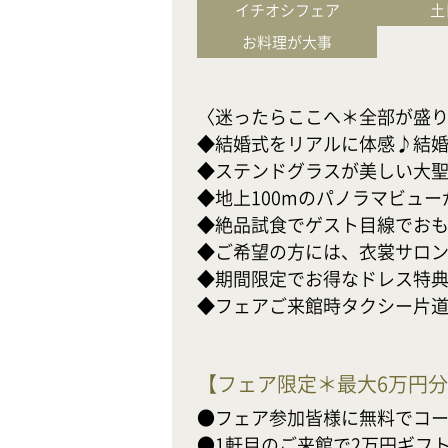
イチオシフェア
土
お料理が大事
〈迷ったらここへ＊全部が盛り込
◆結婚式をリアルに体感♪結婚準
◆ステンドグラスが美しい大聖
◆地上100mのパノラマビューが
◆絶品試食でゲスト目線でおもて
◆ご希望の方には、衣裳サロン
◆期間限定でお得なドレス特典も
◆フェアご来館時タクシー片道最
【
フェア限定＊最大6万円
●フェア参加皆様に無料でコー
●1軒目のご来館で2万円ギフト