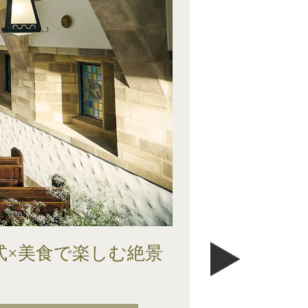
式×美食で楽しむ絶景
ベストレー
ドレス試着