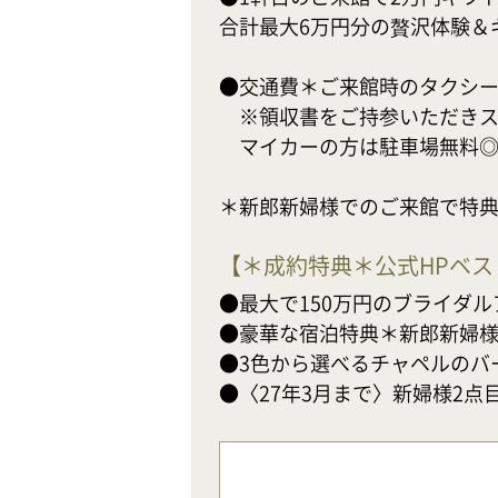
合計最大6万円分の贅沢体験＆
●交通費＊ご来館時のタクシー片道
　※領収書をご持参いただきス
　マイカーの方は駐車場無料◎
＊新郎新婦様でのご来館で特
【
＊成約特典＊公式HPベ
●最大で150万円のブライダル
●豪華な宿泊特典＊新郎新婦様ご
●3色から選べるチャペルのバ
●〈27年3月まで〉新婦様2点