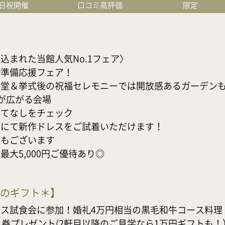
日祝開催
口コミ高評価
限定
まれた当館人気No.1フェア〉

備応援フェア！

堂＆挙式後の祝福セレモニーでは開放感あるガーデンもご
広がる会場

なしをチェック

にて新作ドレスをご試着いただけます！

ございます

大5,000円ご優待あり◎
分のギフト＊
】
ス試食会に参加！婚礼4万円相当の黒毛和牛コース料理

券プレゼント(2軒目以降のご見学なら1万円ギフトも！）