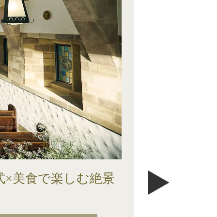
式×美食で楽しむ絶景
ベストレー
ドレス試着