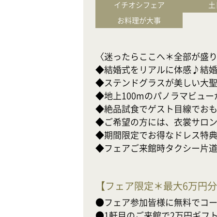
イチオシフェア
土
お料理が大事
〈迷ったらここへ＊全部が盛り込
◆結婚式をリアルに体感♪結婚準
◆ステンドグラスが美しい大聖
◆地上100mのパノラマビューが
◆絶品試食でゲスト目線でおもて
◆ご希望の方には、衣裳サロン
◆期間限定でお得なドレス特典も
◆フェアご来館時タクシー片道最
【
フェア限定＊最大6万円
●フェア参加皆様に無料でコー
●1軒目のご来館で2万円ギフト