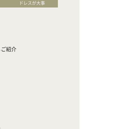
ドレスが大事
イチオシフェ
お料理が大事
〈期間限定！お二
◆今だけの限定特
紹介

◆1軒目のご来館
幸せの余韻が続く
ステンドグラスが
ホテルシェフの4
専用サロンでドレ
◆フェアご来館時
【
フェア限定＊
●フェア参加皆


●1軒目のご来館