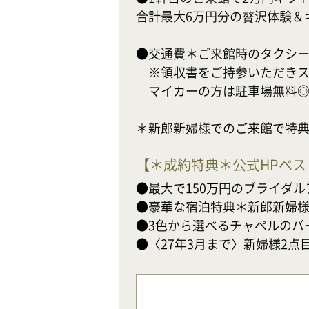
合計最大6万円分の贅沢体験＆
●交通費＊ご来館時のタクシー片道
　※領収書をご持参いただきス
　マイカーの方は駐車場無料◎
＊新郎新婦様でのご来館で特
【
＊成約特典＊公式HPベ
●最大で150万円のブライダル
●豪華な宿泊特典＊新郎新婦様ご
●3色から選べるチャペルのバ
●〈27年3月まで〉新婦様2点