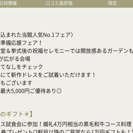
日祝開催
口コミ高評価
限定
まれた当館人気No.1フェア〉

備応援フェア！

堂＆挙式後の祝福セレモニーでは開放感あるガーデンもご
広がる会場

なしをチェック

にて新作ドレスをご試着いただけます！

ございます

大5,000円ご優待あり◎
分のギフト＊
】
ス試食会に参加！婚礼4万円相当の黒毛和牛コース料理

券プレゼント(2軒目以降のご見学なら1万円ギフトも！）