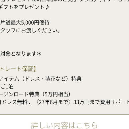
ギフトをプレゼント♪

最大5,000円優待

タッフにお渡しください。



典対象となります＊
ストレート保証
】
アイテム（ドレス・装花など）特典

1泊

ージンロード特典（5万円相当）　

目ドレス無料 、〈27年6月まで〉33万円まで費用サポー
詳しい内容はこちら