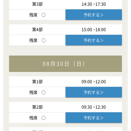
第
3
部
14:30
~
17:30
残席
○
予約する＞
第
4
部
15:00
~
18:00
残席
○
予約する＞
08月30日（日）
第
1
部
09:00
~
12:00
残席
○
予約する＞
第
2
部
09:30
~
12:30
残席
○
予約する＞