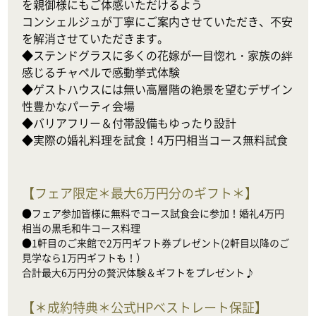
を親御様にもご体感いただけるよう

コンシェルジュが丁寧にご案内させていただき、不安
を解消させていただきます。

◆ステンドグラスに多くの花嫁が一目惚れ・家族の絆
感じるチャペルで感動挙式体験

◆ゲストハウスには無い高層階の絶景を望むデザイン
性豊かなパーティ会場

◆バリアフリー＆付帯設備もゆったり設計

◆実際の婚礼料理を試食！4万円相当コース無料試食
【
フェア限定＊最大6万円分のギフト＊
】
●フェア参加皆様に無料でコース試食会に参加！婚礼4万円
相当の黒毛和牛コース料理

●1軒目のご来館で2万円ギフト券プレゼント(2軒目以降のご
見学なら1万円ギフトも！）

合計最大6万円分の贅沢体験＆ギフトをプレゼント♪
【
＊成約特典＊公式HPベストレート保証
】