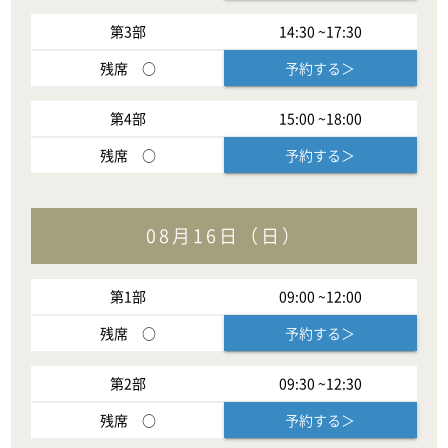
第
3
部
14:30
~
17:30
残席
○
予約する＞
第
4
部
15:00
~
18:00
残席
○
予約する＞
08月16日（日）
第
1
部
09:00
~
12:00
残席
○
予約する＞
第
2
部
09:30
~
12:30
残席
○
予約する＞