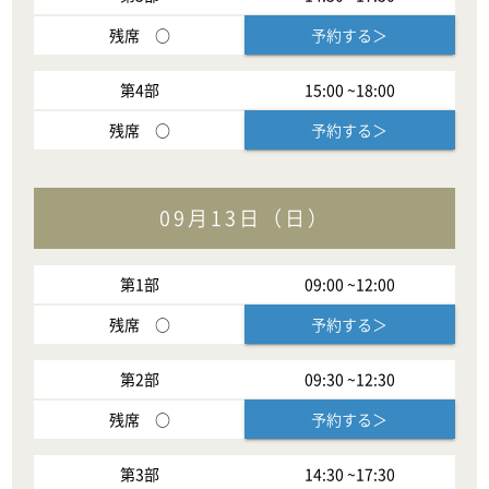
残席
○
予約する＞
第
4
部
15:00
~
18:00
残席
○
予約する＞
09月13日（日）
第
1
部
09:00
~
12:00
残席
○
予約する＞
第
2
部
09:30
~
12:30
残席
○
予約する＞
第
3
部
14:30
~
17:30