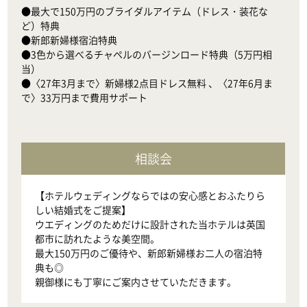
●最大で150万円のブライダルアイテム（ドレス・装花な
ど）特典

●新郎新婦様宿泊特典

●3色から選べるチャペルのバージンロード特典（5万円相
当）

●〈27年3月まで〉新婦様2点目ドレス無料 、〈27年6月ま
で〉33万円まで費用サポート
相談会
【ホテルウェディングならではの安心感とおふたりら
しい結婚式をご提案】

ウエディングのためだけに設計された当ホテルは英国
都市に訪れたような美空間。

最大150万円のご優待や、新郎新婦様お二人の宿泊特
典も◎

親御様にも丁寧にご案内させていただきます。