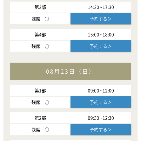
第
3
部
14:30
~
17:30
残席
○
予約する＞
第
4
部
15:00
~
18:00
残席
○
予約する＞
08月23日（日）
第
1
部
09:00
~
12:00
残席
○
予約する＞
第
2
部
09:30
~
12:30
残席
○
予約する＞