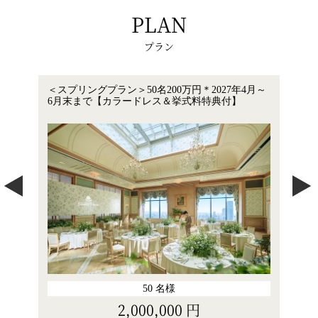
PLAN
プラン
4月～
＜サマープラン＞60名260万円 2027年7月～2027
親族
年9月末まで【衣裳・挙式料特典付き】
30
60
名様
2,600,000
円