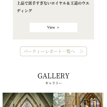
ウエ
よく笑い・よく喋り・そしてまたよく笑う
ゲ
結婚式！
View ＞
パーティーレポート一覧へ ＞
GALLERY
ギャラリー