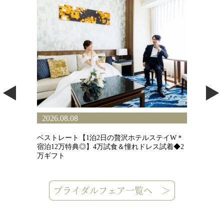
2026.08.08
2
】全
ベストレート【1泊2日の贅沢ホテルステイW＊
＼
交
宿泊12万特典◎】4万試食＆憧れドレス試着◆2
ト
万ギフト
試
ブライダルフェア一覧へ ＞