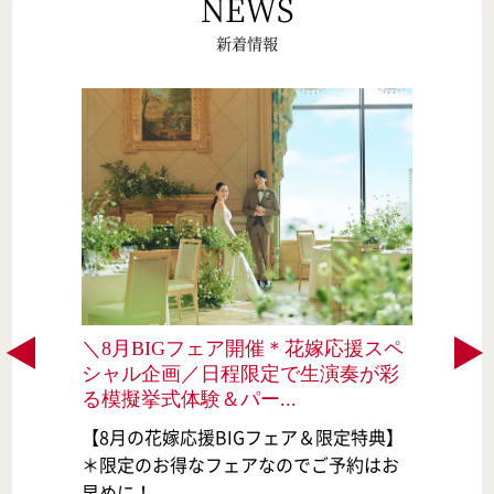
NEWS
新着情報
人気
＼8月BIGフェア開催＊花嫁応援スペ
挙
シャル企画／日程限定で生演奏が彩
る模擬挙式体験＆パー...
【8月の花嫁応援BIGフェア＆限定特典】
ト
＊限定のお得なフェアなのでご予約はお
早めに！